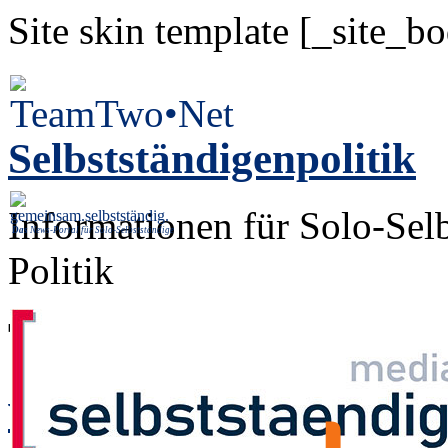
Site skin template [_site_b
Selbstständigenpolitik
Informationen für Solo-Sel
Das
News-Portal für Solo-Selbstständige
Politik
Tag: "AL"
www.facebook.com/Se