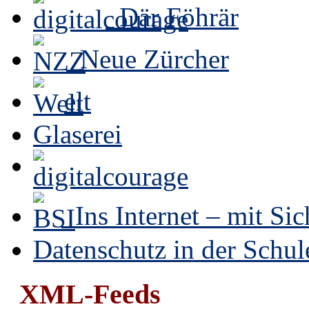
Där Föhrär
Neue Zürcher
elt
Glaserei
Ins Internet – mit Sic
Datenschutz in der Schul
XML-Feeds