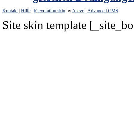
Kontakt
|
Hilfe
|
b2evolution skin
by
Asevo
|
Advanced CMS
Site skin template [_site_b