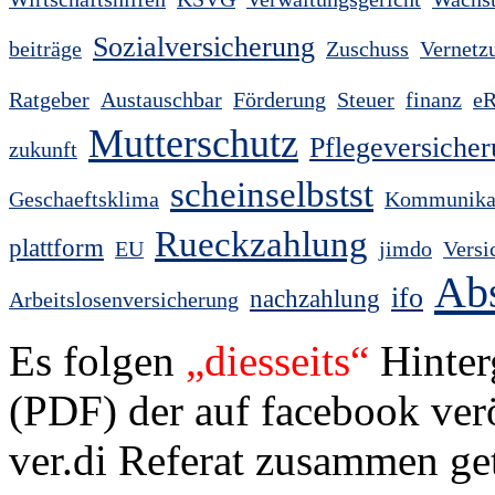
Sozialversicherung
beiträge
Zuschuss
Vernetz
Ratgeber
Austauschbar
Förderung
Steuer
finanz
eR
Mutterschutz
Pflegeversiche
zukunft
scheinselbstst
Geschaeftsklima
Kommunikat
Rueckzahlung
plattform
EU
jimdo
Versi
Ab
ifo
nachzahlung
Arbeitslosenversicherung
Es folgen
„dies­seits“
Hin­ter­
(PDF) der auf face­book verö
ver.di Referat zusammen ge­t