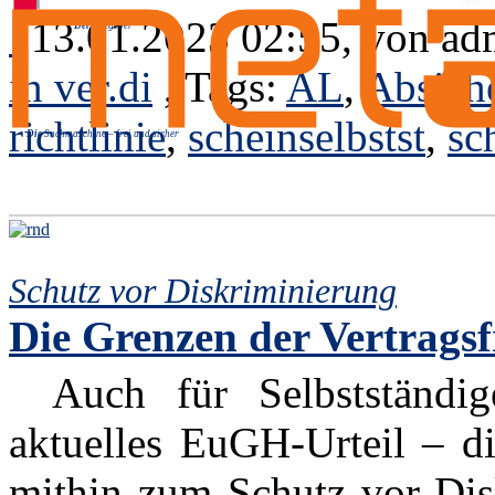
13.01.2023 02:55, von
ad
Der
Ratgeber
in ver.di
, Tags:
AL
,
Absich
richtlinie
,
scheinselbstst
,
sc
Die
Suchmaschine – frei und sicher
Schutz vor Diskriminierung
Die Grenzen der Vertragsf
Auch für Selbstständig
aktuelles EuGH-Urteil – d
mithin zum Schutz vor Dis