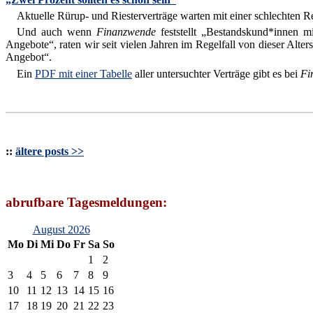
Aktuelle Rürup- und Riesterverträge warten mit einer schlechten Ren
Und auch wenn
Finanzwende
feststellt „Bestandskund*innen m
Angebote“, raten wir seit vielen Jahren im Regelfall von dieser Alters
Angebot“.
Ein
PDF mit einer Tabelle
aller untersuchter Verträge gibt es bei
Fi
::
ältere posts >>
abrufbare Tagesmeldungen:
August 2026
Mo
Di
Mi
Do
Fr
Sa
So
1
2
3
4
5
6
7
8
9
10
11
12
13
14
15
16
17
18
19
20
21
22
23