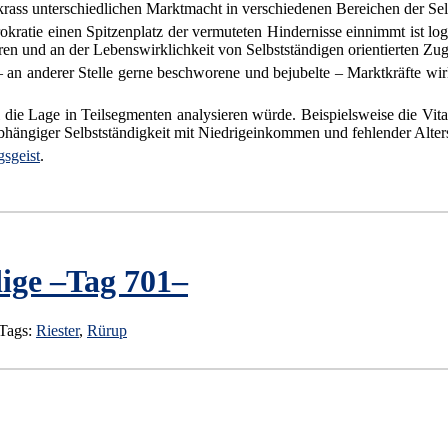
er krass unterschiedlichen Marktmacht in verschiedenen Bereichen der Se
tie einen Spitzenplatz der vermuteten Hindernisse einnimmt ist logi
iren und an der Lebenswirklichkeit von Selbstständigen orientierten Z
 an anderer Stelle gerne beschworene und bejubelte – Marktkräfte wir
e Lage in Teilsegmenten analysieren würde. Beispielsweise die Vitali
 abhängiger Selbstständigkeit mit Niedrigeinkommen und fehlender Alter
sgeist
.
ige –Tag 701–
 Tags:
Riester
,
Rürup