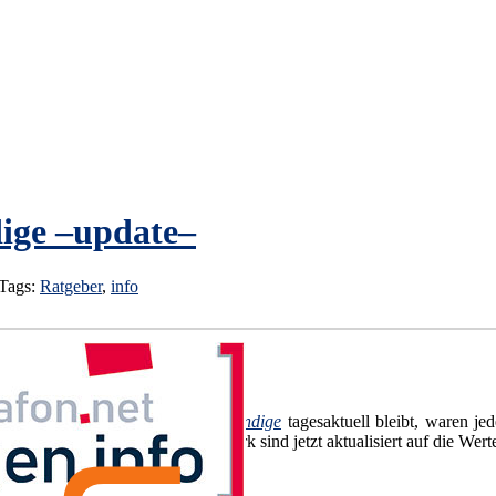
ige –update–
 Tags:
Ratgeber
,
info
Damit der
Ratgeber Selbstständige
tagesaktuell bleibt, waren j
dem umfangreichen Standardwerk sind jetzt aktualisiert auf die Werte
st­staen­di­gen.in­fo
Bescheid sagen.]