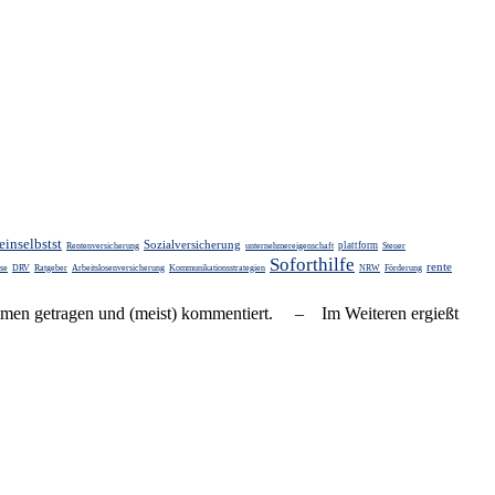
einselbstst
Sozialversicherung
plattform
Rentenversicherung
unternehmereigenschaft
Steuer
Soforthilfe
rente
se
DRV
Ratgeber
Arbeitslosenversicherung
Kommunikationsstrategien
NRW
Förderung
zusammen ge­tra­gen und (meist) kom­men­tiert. – Im Weiteren ergießt