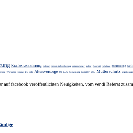
rung
sch
Krankenversicherung
nachzahlung
zukunft
Mindestabsicherung
unternehmer
kultur
Konflikt
richtlinie
Mutterschutz
Altersvorsorge
herung
Workshop
finanz
EU
info
SO_LOS
Vernetzung
kollektiv
BSG
krankenkas
F) der auf face­book veröffentlichten Neu­ig­kei­ten, vom ver.di Referat 
tändige