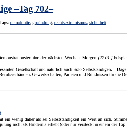
ige –Tag 702–
 Tags:
demokratie
,
grpündung
,
rechtsextremismus
,
sicherheit
 Demonstrationstermine der nächsten Wochen. Morgen
[27.01.]
beispie
ten Gesellschaft und natürlich auch Solo-Selbstständigen. – Dagegen
e Berufsverbänden, Gewerkschaften, Parteien und Bündnissen für die D
g
t ein wenig daher als sei Selbstständigkeit ein Wert an sich. Stim
ütung nicht als Hindernis erhebt (oder nur versteckt in einem der Top