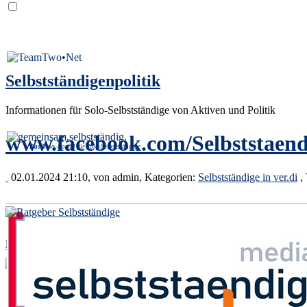
Selbstständigenpolitik
Informationen für Solo-Selbstständige von Aktiven und Politik
www.facebook.com/Selbststaend
Das
News-Portal für Solo-Selbstständige
02.01.2024 21:10, von
admin
, Kategorien:
Selbstständige in ver.di
,
Der Ratgeber von Selbstständigen für Selbstständige.
[Und wenn uns etwas durchgerutscht ist: Bitte kurz unter
info@­selb