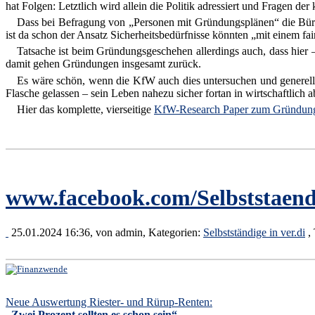
hat Folgen: Letztlich wird allein die Politik adressiert und Fragen d
Dass bei Befragung von „Personen mit Gründungsplänen“ die Bürokra
ist da schon der Ansatz Sicherheitsbedürfnisse könnten „mit einem fa
Tatsache ist beim Gründungsgeschehen allerdings auch, dass hier –
damit gehen Gründungen insgesamt zurück.
Es wäre schön, wenn die KfW auch dies untersuchen und generell di
Flasche gelassen – sein Leben nahezu sicher fortan in wirtschaftlich
Hier das komplette, vierseitige
KfW-Research Paper zum Gründung
www.facebook.com/Selbststaend
25.01.2024 16:36, von
admin
, Kategorien:
Selbstständige in ver.di
,
Neue Auswertung Riester- und Rürup-Renten:
„Zwei Prozent sollten es schon sein“