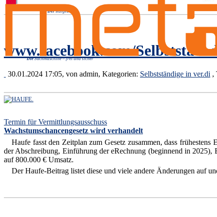
Der
Ratgeber
www.facebook.com/Selbststaend
Die
Suchmaschine – frei und sicher
30.01.2024 17:05, von
admin
, Kategorien:
Selbstständige in ver.di
,
Termin für Vermittlungsausschuss
Wachstumschancengesetz wird verhandelt
Haufe fasst den Zeitplan zum Gesetz zusammen, dass frühestens End
der Abschreibung, Einführung der eRechnung (beginnend in 2025), B
auf 800.000 € Umsatz.
Der Haufe-Beitrag listet diese und viele andere Änderungen auf und 