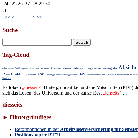
24
25
26
27
28
29
30
31
<<
<
>
>>
Suche
Tag-Cloud
Absiche
Krankenkassenbeiträge
Pflegeversicherung
ifo
mindesthonorar
eRechnung
Solidarsystem
Rueckzahlung
HdS
KSK
beiträge
Umfrage
Versicherungspflicht
Erwerbsstatus
Erwerbslosenversicherung
versic
Honorar
Es folgen
„dies­seits“
Hin­ter­grund­ar­ti­kel und die Mit­schrif­ten (PD
sich das Leben, das Uni­ver­sum und der ganze Rest
„jenseits“
…
diesseits
► Hintergründiges
Reformoptionen in der
Arbeitslosenversicherung für Selbsts
Positionspapier BT'21