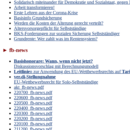
Solidarisch miteinander für Demokratie und Sozialstaat, geg
Arbeit transformieren!
Erste Lehren aus der Corona-Krise
Basisinfo Grundsicherung
Werden die Kosten der Alterung gerecht verteilt?
Altersvorsorgepflicht für Selbstständige
BKS-Forderungen zur sozialen Sicherung Selbstständiger
Grundrente: Wer zahlt was im Rentensystem?
► fb-news
Basishonorare: Wann, wenn nicht jetzt?
Diskussionsvorschlag mit Berechnungsmodell
Leitlinie
n zur Anwendung des EU-Wettbewerbsrechts auf
Tari
ver.di-Stellungnahme
EU-Wettbewerbsrecht für Solo-Selbstständige
akt_fb-news.pdf
220700_fb-news.pdf
220600_fb-news.pdf
220500_fb-news.pdf
220400_fb-news.pdf
220300_fb-news.pdf
220200_fb-news.pdf
220100_fb-news.pdf
211200_fb-news.pdf