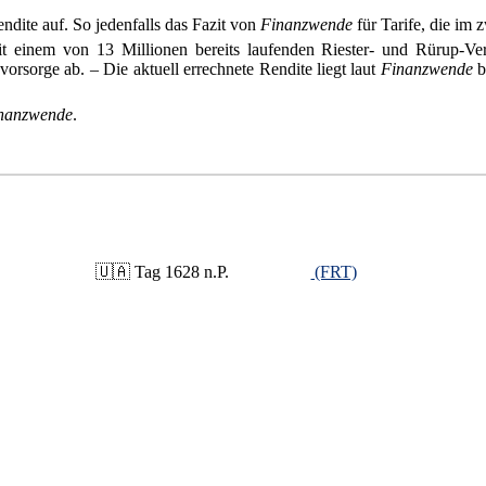
dite auf. So jedenfalls das Fazit von
Finanzwende
für Tarife, die im
it einem von 13 Millionen bereits laufenden Riester- und Rürup-Ver
vorsorge ab. – Die aktuell errechnete Rendite liegt laut
Finanzwende
b
nanzwende
.
🇺🇦 Tag 1628 n.P.
(FRT)