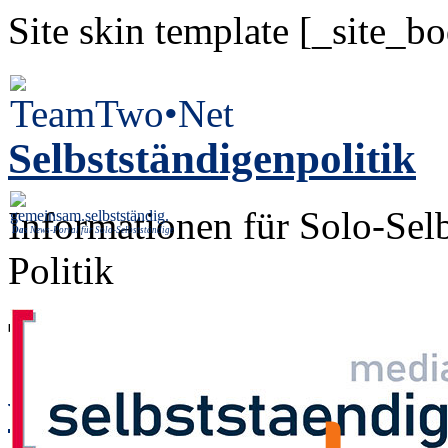
Site skin template [_site_b
Selbstständigenpolitik
Informationen für Solo-Sel
Das
News-Portal für Solo-Selbstständige
Politik
Tag: "Umfrage"
www.facebook.com/Se