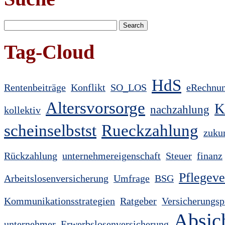
Tag-Cloud
HdS
Rentenbeiträge
Konflikt
SO_LOS
eRechnu
Altersvorsorge
K
nachzahlung
kollektiv
scheinselbstst
Rueckzahlung
zuku
Rückzahlung
unternehmereigenschaft
Steuer
finanz
Pflegeve
Arbeitslosenversicherung
Umfrage
BSG
Kommunikationsstrategien
Ratgeber
Versicherungsp
Absic
unternehmer
Erwerbslosenversicherung