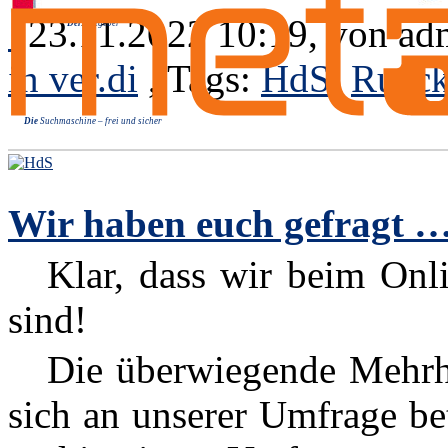
23.11.2022 10:19, von
ad
Der
Ratgeber
in ver.di
, Tags:
HdS
,
Rueck
Die
Suchmaschine – frei und sicher
Wir haben euch gefragt 
Klar, dass wir beim Onli
sind!
Die überwiegende Mehrheit
sich an unserer Umfrage be