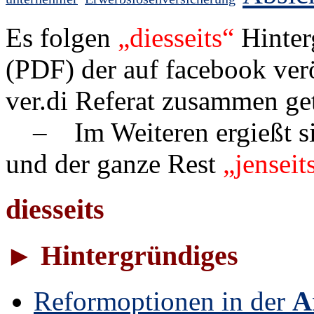
Es folgen
„dies­seits“
Hin­ter­
(PDF) der auf face­book verö
ver.di Referat zusammen ge­t
– Im Weiteren ergießt sic
und der ganze Rest
„jenseit
diesseits
► Hintergründiges
Reformoptionen in der
A