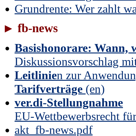
Grundrente: Wer zahlt w
► fb-news
Basishonorare: Wann, w
Diskussionsvorschlag mi
Leitlinie
n zur Anwendun
Tarifverträge
(en)
ver.di-Stellungnahme
EU-Wettbewerbsrecht für
akt_fb-news.pdf