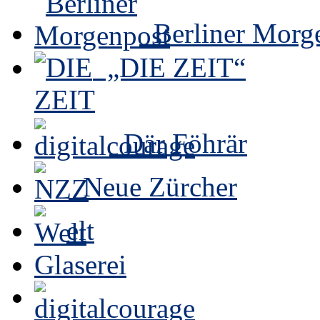
Berliner Morg
„DIE ZEIT“
Där Föhrär
Neue Zürcher
elt
Glaserei