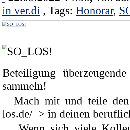
in ver.di
, Tags:
Honorar
,
S
Beteiligung überzeugende
sammeln!
Mach mit und teile de
los.de/ > in deinen berufl
„Wenn sich viele Kollegi