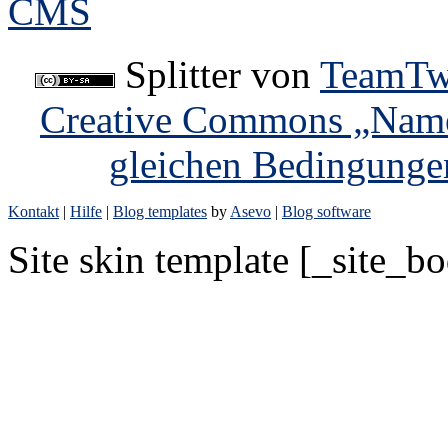
Splitter
von
TeamTw
Creative Commons „Name
gleichen Bedingunge
Kontakt
|
Hilfe
|
Blog templates
by
Asevo
|
Blog software
Site skin template [_site_b