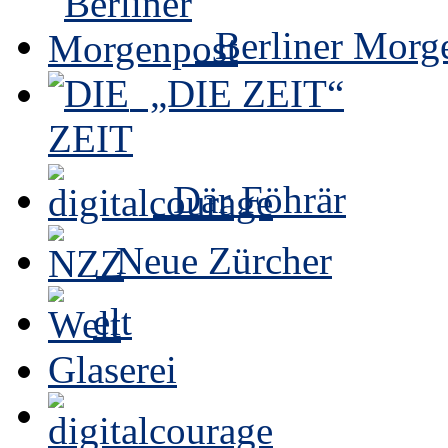
Berliner Morg
„DIE ZEIT“
Där Föhrär
Neue Zürcher
elt
Glaserei