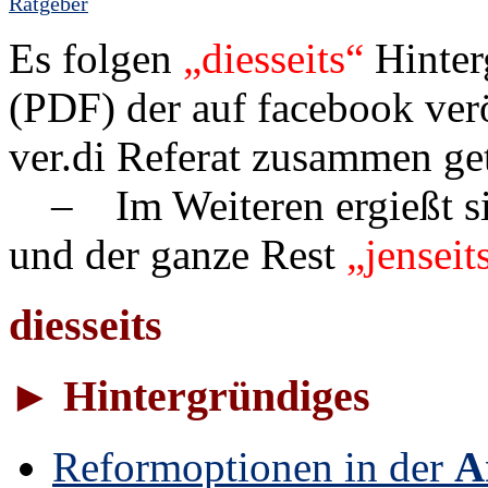
Ratgeber
Es folgen
„dies­seits“
Hin­ter­
(PDF) der auf face­book verö
ver.di Referat zusammen ge­t
– Im Weiteren ergießt sic
und der ganze Rest
„jenseit
diesseits
► Hintergründiges
Reformoptionen in der
A