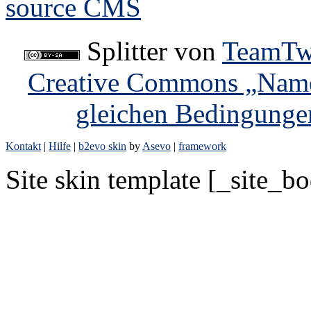
Splitter
von
TeamTw
Creative Commons „Name
gleichen Bedingunge
Kontakt
|
Hilfe
|
b2evo skin
by
Asevo
|
framework
Site skin template [_site_b