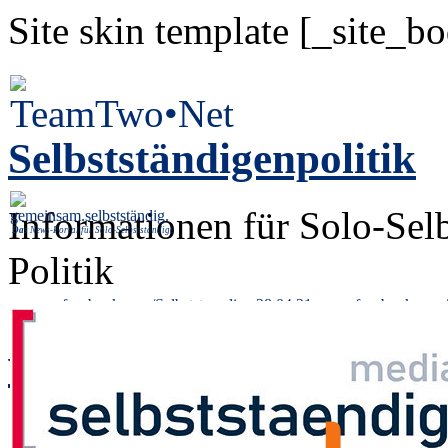
Site skin template [_site_b
Selbstständigenpolitik
Informationen für Solo-Sel
Das
News-Portal für Solo-Selbstständige
Politik
« www.facebook.com/Selbststaendige 28.04.21
www.facebook.com/S
www.facebook.com/Sel
27.04.2021 23:47, von
ad