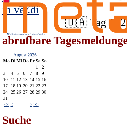
in ver.di
Der
Ratgeber
🇺🇦 Tag 162
Die
Suchmaschine – frei und sicher
abrufbare Tagesmeldung
August 2026
Mo
Di
Mi
Do
Fr
Sa
So
1
2
3
4
5
6
7
8
9
10
11
12
13
14
15
16
17
18
19
20
21
22
23
24
25
26
27
28
29
30
31
<<
<
>
>>
Suche