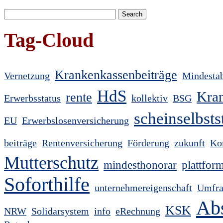
Tag-Cloud
Krankenkassenbeiträge
Vernetzung
Mindesta
HdS
Kra
rente
Erwerbsstatus
kollektiv
BSG
scheinselbsts
EU
Erwerbslosenversicherung
beiträge
Rentenversicherung
Förderung
zukunft
Ko
Mutterschutz
mindesthonorar
plattfor
Soforthilfe
unternehmereigenschaft
Umfra
Ab
KSK
NRW
Solidarsystem
info
eRechnung