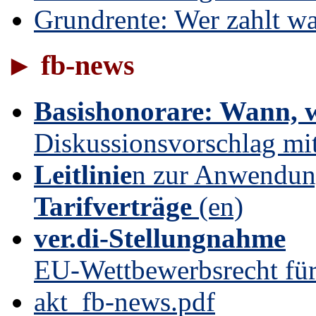
Grundrente: Wer zahlt w
► fb-news
Basishonorare: Wann, w
Diskussionsvorschlag mi
Leitlinie
n zur Anwendun
Tarifverträge
(en)
ver.di-Stellungnahme
EU-Wettbewerbsrecht für
akt_fb-news.pdf