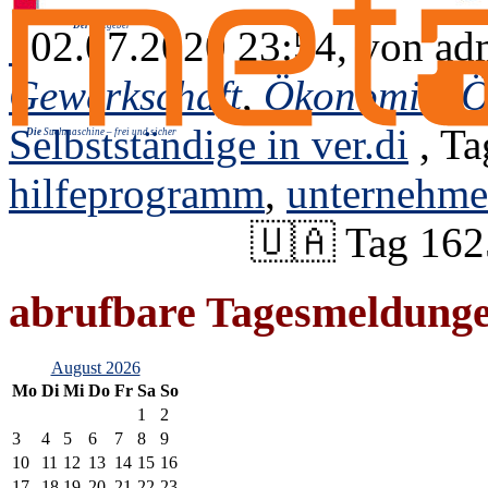
Der
Ratgeber
02.07.2020 23:54, von
ad
Gewerkschaft
,
Ökonomie
,
Ö
Selbstständige in ver.di
, Ta
Die
Suchmaschine – frei und sicher
hilfeprogramm
,
unternehm
🇺🇦 Tag 162
abrufbare Tagesmeldung
August 2026
Mo
Di
Mi
Do
Fr
Sa
So
1
2
3
4
5
6
7
8
9
10
11
12
13
14
15
16
17
18
19
20
21
22
23