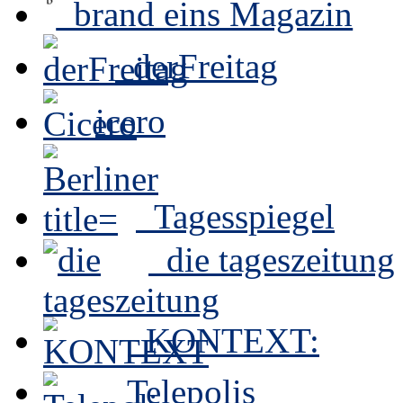
brand eins Magazin
derFreitag
icero
Tagesspiegel
die tageszeitung
KONTEXT:
Telepolis