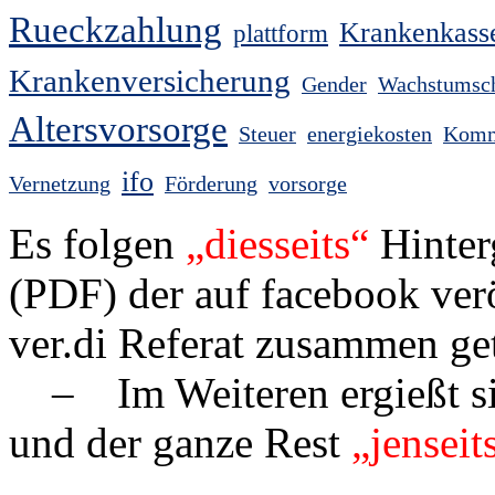
Rueckzahlung
Krankenkasse
plattform
Krankenversicherung
Gender
Wachstumsch
Altersvorsorge
Steuer
energiekosten
Kommu
ifo
Vernetzung
Förderung
vorsorge
Es folgen
„dies­seits“
Hin­ter­
(PDF) der auf face­book verö
ver.di Referat zusammen ge­t
– Im Weiteren ergießt sic
und der ganze Rest
„jenseit