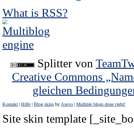
What is RSS?
Splitter
von
TeamTw
Creative Commons „Name
gleichen Bedingunge
Kontakt
|
Hilfe
|
Blog skins
by
Asevo
|
Multiple blogs done right!
Site skin template [_site_b