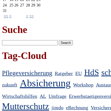
24
25
26
27
28
29
30
31
<<
<
>
>>
Suche
Tag-Cloud
HdS
sc
Pflegeversicherung
Ratgeber
EU
Absicherung
zukunft
Workshop
Austau
Wirtschaftshilfen
AL
Umfrage
Erwerbstaetigenvers
Mutterschutz
jimdo
eRechnung
Versicher