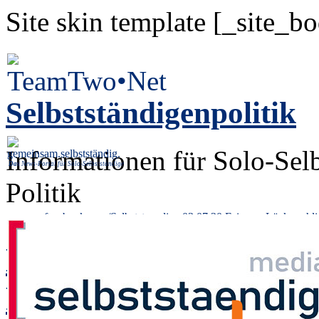
Site skin template [_site_b
Selbstständigenpolitik
Informationen für Solo-Sel
Das
News-Portal für Solo-Selbstständige
Politik
« www.facebook.com/Selbststaendige 03.07.20
Fairness-Lücke schli
Endlich!? – Corona-Ü
Freiberufler