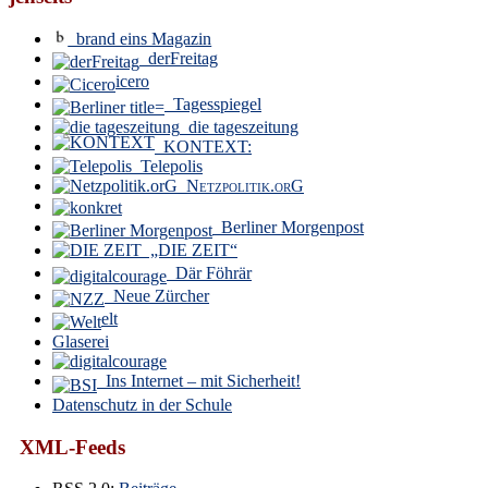
brand eins Magazin
derFreitag
icero
Tagesspiegel
die tageszeitung
KONTEXT:
Telepolis
Netzpolitik.orG
Berliner Morgenpost
„DIE ZEIT“
Där Föhrär
Neue Zürcher
elt
Glaserei
Ins Internet – mit Sicherheit!
Datenschutz in der Schule
XML-Feeds