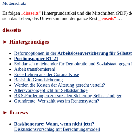
Mutterschutz
Es folgen
„dies­seits“
Hin­ter­grund­ar­ti­kel und die Mit­schrif­ten (PD
sich das Leben, das Uni­ver­sum und der ganze Rest
„jenseits“
…
diesseits
► Hintergründiges
Reformoptionen in der
Arbeitslosenversicherung für Selbsts
Positionspapier BT'21
Solidarisch miteinander für Demokratie und Sozialstaat, geg
Arbeit transformieren!
Erste Lehren aus der Corona-Krise
Basisinfo Grundsicherung
Werden die Kosten der Alterung gerecht verteilt?
Altersvorsorgepflicht für Selbstständige
BKS-Forderungen zur sozialen Sicherung Selbstständiger
Grundrente: Wer zahlt was im Rentensystem?
► fb-news
Basishonorare: Wann, wenn nicht jetzt?
Diskussionsvorschlag mit Berechnungsmodell