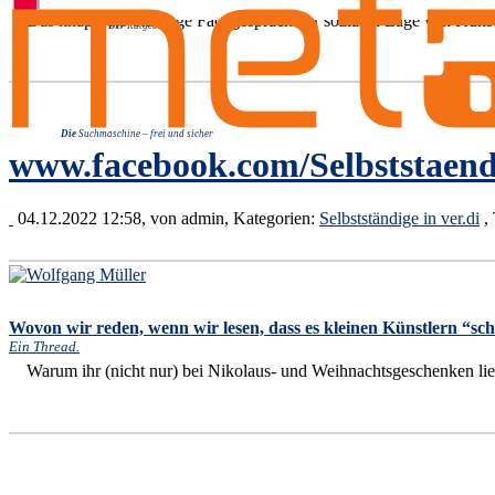
Das knapp 1,5-stündige Fachgespräch zur sozialen Lage von Kün­stler:
Der
Ratgeber
Die
Suchmaschine – frei und sicher
www.facebook.com/Selbststaend
04.12.2022 12:58, von
admin
, Kategorien:
Selbstständige in ver.di
,
Wovon wir reden, wenn wir lesen, dass es kleinen Künstlern “sch
Ein Thread.
Warum ihr (nicht nur) bei Nikolaus- und Weihnachtsgeschenken lieb