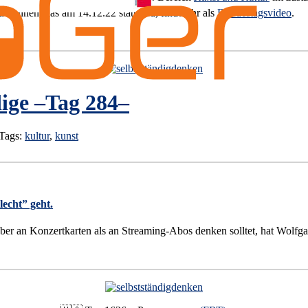
­in­nen, das am 14.12.22 stattfand, findet ihr als
Bun­des­tags­vi­
deo
.
ige –Tag 284–
 Tags:
kultur
,
kunst
lecht” geht.
er an Konzertkarten als an Streaming-Abos denken solltet, hat Wolfga