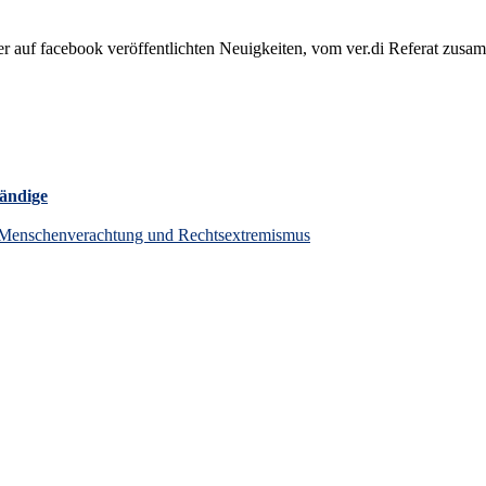
F) der auf face­book veröffentlichten Neu­ig­kei­ten, vom ver.di Referat 
tändige
en Menschenverachtung und Rechtsextremismus