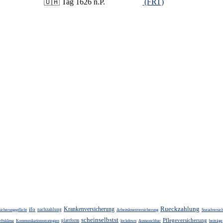
🇺🇦 Tag 1626 n.P.
(FRT)
Rueckzahlung
Krankenversicherung
ifo
nachzahlung
icherungspflicht
Arbeitslosenversicherung
Sozialversic
scheinselbstst
Pflegeversicherung
plattform
ftsklima
Kommunikationsstrategien
lockdown
Austauschbar
beiträge