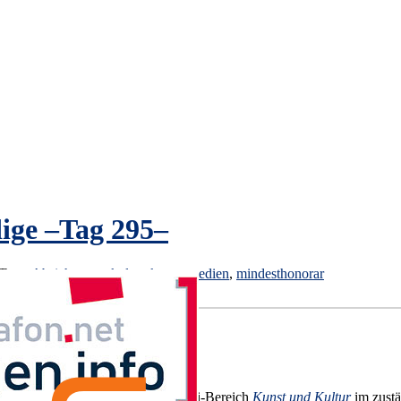
ige –Tag 295–
Tags:
Absicherung
,
kultur
,
kunst
,
medien
,
mindesthonorar
en, forderte Lisa Basten vom ver.di-Bereich
Kunst und Kultur
im zust