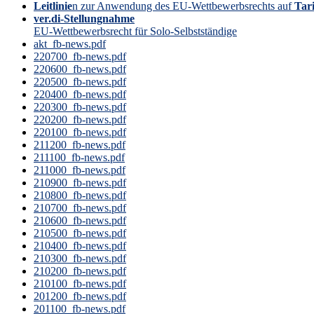
Leitlinie
n zur Anwendung des EU-Wettbewerbsrechts auf
Tari
ver.di-Stellungnahme
EU-Wettbewerbsrecht für Solo-Selbstständige
akt_fb-news.pdf
220700_fb-news.pdf
220600_fb-news.pdf
220500_fb-news.pdf
220400_fb-news.pdf
220300_fb-news.pdf
220200_fb-news.pdf
220100_fb-news.pdf
211200_fb-news.pdf
211100_fb-news.pdf
211000_fb-news.pdf
210900_fb-news.pdf
210800_fb-news.pdf
210700_fb-news.pdf
210600_fb-news.pdf
210500_fb-news.pdf
210400_fb-news.pdf
210300_fb-news.pdf
210200_fb-news.pdf
210100_fb-news.pdf
201200_fb-news.pdf
201100_fb-news.pdf