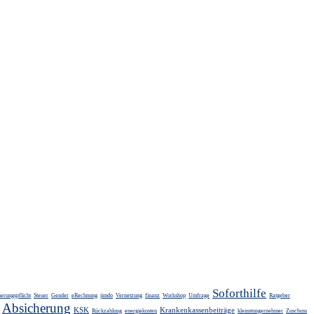
Soforthilfe
herungspflicht
Steuer
Gender
eRechnung
jimdo
Vernetzung
finanz
Workshop
Umfrage
Ratgeber
Absicherung
KSK
Krankenkassenbeiträge
Rückzahlung
energiekosten
kleinstungernehmer
Zuschuss