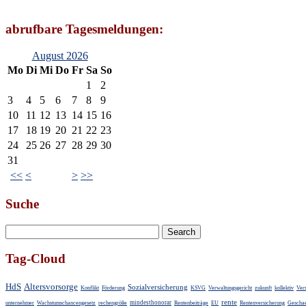
abrufbare Tagesmeldungen:
August 2026
Mo
Di
Mi
Do
Fr
Sa
So
1
2
3
4
5
6
7
8
9
10
11
12
13
14
15
16
17
18
19
20
21
22
23
24
25
26
27
28
29
30
31
<<
<
>
>>
Suche
Tag-Cloud
HdS
Altersvorsorge
Sozialversicherung
Konflikt
Förderung
KSVG
Verwaltungsgericht
zukunft
kollektiv
Vers
rente
mindesthonorar
unternehmer
Wachstumschancengesetz
rechengröße
Rentenbeiträge
EU
Rentenversicherung
Geschae