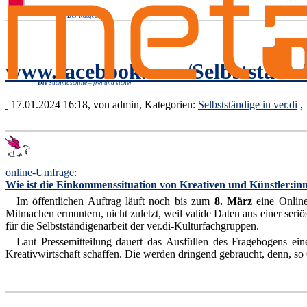
Der
Ratgeber
www.facebook.com/Selbststaend
Die
Suchmaschine – frei und sicher
17.01.2024 16:18, von
admin
, Kategorien:
Selbstständige in ver.di
,
online-Umfrage:
Wie ist die Einkommenssituation von Kreativen und Künstler:in
Im öffentlichen Auftrag läuft noch bis zum
8. März
eine Online
Mitmachen ermuntern, nicht zuletzt, weil valide Daten aus einer ser
für die Selbstständigenarbeit der ver.di-Kulturfachgruppen.
Laut Pressemitteilung dauert das Ausfüllen des Fragebogens eine
Kreativwirtschaft schaffen. Die werden dringend gebraucht, denn, s