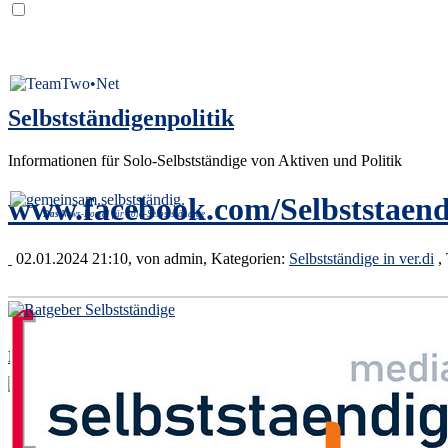
Selbstständigenpolitik
Informationen für Solo-Selbstständige von Aktiven und Politik
www.facebook.com/Selbststaend
Das
News-Portal für Solo-Selbstständige
02.01.2024 21:10, von
admin
, Kategorien:
Selbstständige in ver.di
,
Der Ratgeber von Selbstständigen für Selbstständige.
[Und wenn uns etwas durchgerutscht ist: Bitte kurz unter
info@­selb