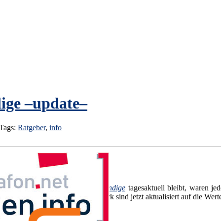
ige –update–
 Tags:
Ratgeber
,
info
Damit der
Ratgeber Selbstständige
tagesaktuell bleibt, waren j
dem umfangreichen Standardwerk sind jetzt aktualisiert auf die Werte
st­staen­di­gen.in­fo
Bescheid sagen.]