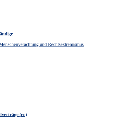
tändige
en Menschenverachtung und Rechtsextremismus
fverträge
(en)