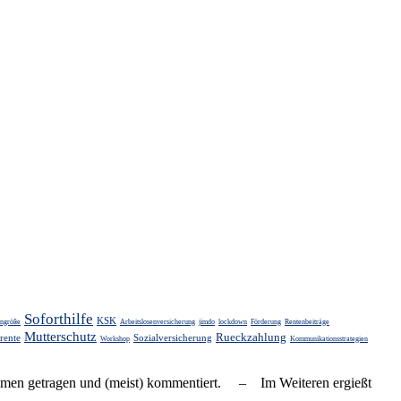
Soforthilfe
KSK
engröße
Arbeitslosenversicherung
jimdo
lockdown
Förderung
Rentenbeiträge
Mutterschutz
Rueckzahlung
rente
Sozialversicherung
Workshop
Kommunikationsstrategien
zusammen ge­tra­gen und (meist) kom­men­tiert. – Im Weiteren ergießt