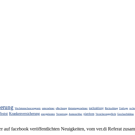
herung
nachzahlung
Wachstumschancengesetz
unternehmer
eRechnung
kleinstungernehmer
Rückzahlung
Umfrage
rech
bstst
Krankenversicherung
plattform
energiekosten
Vernetzung
Austauschbar
Versicherungspflicht
Geschaeftsklima
F) der auf face­book veröffentlichten Neu­ig­kei­ten, vom ver.di Referat 