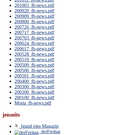
201003_fb-news.pdf
200920_fb-news.pdf
200909_fb-news.pdf
200800_fb-news.pdf
200726_fb-news.pdf
200717_fb-news.pdf
200703_fb-news.pdf
200624_fb-news.pdf
200617_fb-news.pdf
200528_fb-news.pdf
200519_fb-news.pdf
200509_fb-news.pdf
200506_fb-news.pdf
200501_fb-news.pdf
200400_fb-news.pdf
200300_fb-news.pdf
200200_fb-news.pdf
200100_fb-news.pdf
Moria_fb-news.pdf
jenseits
brand eins Magazin
derFreitag