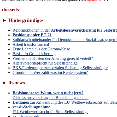
diesseits
► Hintergründiges
Reformoptionen in der
Arbeitslosenversicherung für Selbsts
Positionspapier BT'21
Solidarisch miteinander für Demokratie und Sozialstaat, geg
Arbeit transformieren!
Erste Lehren aus der Corona-Krise
Basisinfo Grundsicherung
Werden die Kosten der Alterung gerecht verteilt?
Altersvorsorgepflicht für Selbstständige
BKS-Forderungen zur sozialen Sicherung Selbstständiger
Grundrente: Wer zahlt was im Rentensystem?
► fb-news
Basishonorare: Wann, wenn nicht jetzt?
Diskussionsvorschlag mit Berechnungsmodell
Leitlinie
n zur Anwendung des EU-Wettbewerbsrechts auf
Tari
ver.di-Stellungnahme
EU-Wettbewerbsrecht für Solo-Selbstständige
akt_fb-news.pdf