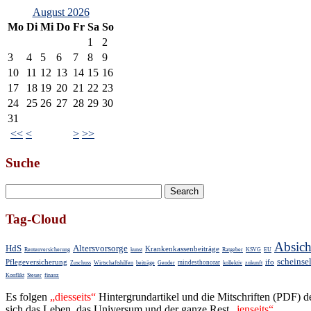
August 2026
Mo
Di
Mi
Do
Fr
Sa
So
1
2
3
4
5
6
7
8
9
10
11
12
13
14
15
16
17
18
19
20
21
22
23
24
25
26
27
28
29
30
31
<<
<
>
>>
Suche
Tag-Cloud
Absic
HdS
Altersvorsorge
Krankenkassenbeiträge
Rentenversicherung
kunst
Ratgeber
KSVG
EU
scheinsel
Pflegeversicherung
ifo
mindesthonorar
Zuschuss
Wirtschaftshilfen
beiträge
Gender
kollektiv
zukunft
Konflikt
Steuer
finanz
Es folgen
„dies­seits“
Hin­ter­grund­ar­ti­kel und die Mit­schrif­ten (PD
sich das Leben, das Uni­ver­sum und der ganze Rest
„jenseits“
…